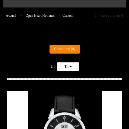
Accueil
>
Open Heart Hommes
>
Carlton
1 - 3 produits sur 3
Comparer (
0
)
Tri
Tri