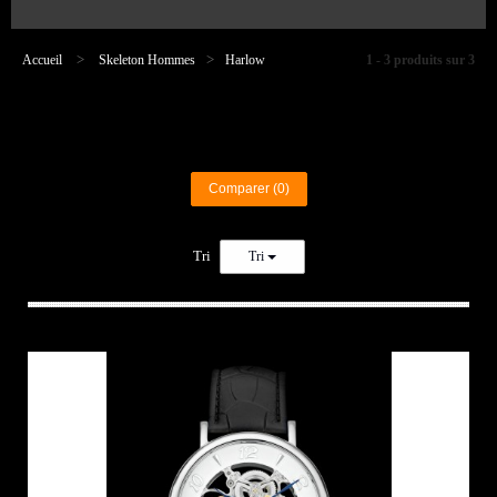
Accueil
>
Skeleton Hommes
>
Harlow
1 - 3 produits sur 3
Comparer (
0
)
Tri
Tri